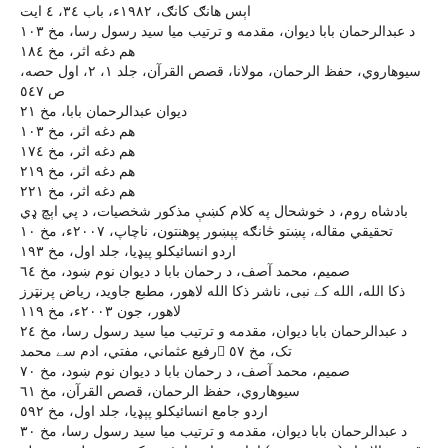
اېس هانګ کانګ، ١٩٨٢ء، باب ٣٤، ٤ ايت
د عبدالرحمان بابا ديوان، مقدمه و ترتيب ميا سيد رسول رسا، مخ ١٠٣
هم دغه اثر، مخ ١٨٤
سيوهاروي، حفظ الرحمان، مولانا، قصص القرآن، جلد ١، ٢، اول حصه،
ص ٥٤٧
ديوان عبدالرحمان بابا، مخ ٢١
هم دغه اثر، مخ ١٠٣
هم دغه اثر، مخ ١٧٤
هم دغه اثر، مخ ٢١٩
هم دغه اثر، مخ ٢٢١
بادشاه روم، د خوشحال په کلام کښې مذکور شخصيات، د پي اېچ ډي
تحقيقي مقاله، پښتو څانګه پېښور پوهنتون، ناچاپ، ٢٠٠٧ء، مخ ١٠
اردو انسائيکلو پيډيا، جلد اول، مخ ١٩٣
صميم، محمد آصف، د رحمان بابا د ديوان نوم ښود، مخ ٦٤
ذکا الله، الله کے نبى، ناشر ذکا الله لاهور، مطبع جاويد، رياض پرنټرز
لاهور، جون ٢٠٠٣ء، مخ ١١٩
د عبدالرحمان بابا ديوان، مقدمه و ترتيب ميا سيد رسول رسا، مخ ٢٤
رفيع عثماني، مفتي، ادم سے محمد تک، مخ ٥٧
صميم، محمد آصف، د رحمان بابا د ديوان نوم ښود، مخ ٧٠
سيوهاروي، حفظ الرحمان، قصص القرآن، مخ ٦١
اردو جامع انسائيکلو پېډيا، جلد اول، مخ ٥٩٢
د عبدالرحمان بابا ديوان، مقدمه و ترتيب ميا سيد رسول رسا، مخ ٣٠