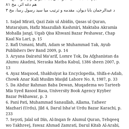
هم دغه اثر، مخ ٨١
د عبدالرحمان بابا ديوان، مقدمه و ترتيب ميا سيد رسول رسا، مخ ٣
1. Sajad Mirati, Qazi Zain ul Abidin, Qasas ul Quran,
Mutarajum, Hafiz Maazullah Kashmiri, Maktaba Akramia
Mohalla Jangi, Uqab Qisa Khwani Bazar Peshawar, Chap
Kaal Na Lari, p. 15
2. Rafi Usmani, Mufti, Adam se Muhammad Tak, Ayub
Publishers Dev Band 2009, p. 14
3. Aryana Dairatul Ma’arif, Lomre Tok, Da Afghanistan da
Alumu Akadmi, Neraska Matba Kabul, 1386 sheen 2007, p.
13
4. Ayaz Maqsood, Shakhsiyat ka Encyclopedia, Shifa-e-Adab,
Chowk Anar Kali Muslim Masjid Lahore No. 8, 1987, p. 33
5. Da Abdur Rahman Baba Dewan, Muqadema wo Tarteeb
Mia Syed Rasool Rasa, University Book Agency Kyyber
Bazar Pekhawar, p. 3
6. Pani Pati, Muhammad Sanaullah, Allama, Tafseer
Mazhari (Urdu), Jild 4, Darul Isha’at Urdu Bazar Karachi, p.
233
7. Seyoti, Jalal ud Din, Al-Inqan fe Alumul Quran, Tehqeeq
wo Takhreej, Fawaz Ahmad Zamrati, Darul Kitab Al-Arabi,