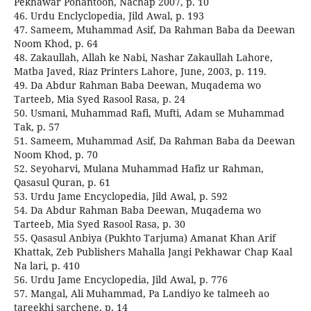
Pekhawar Pohantoon, Nachap 2007, p. 10
46. Urdu Enclyclopedia, Jild Awal, p. 193
47. Sameem, Muhammad Asif, Da Rahman Baba da Deewan
Noom Khod, p. 64
48. Zakaullah, Allah ke Nabi, Nashar Zakaullah Lahore,
Matba Javed, Riaz Printers Lahore, June, 2003, p. 119.
49. Da Abdur Rahman Baba Deewan, Muqadema wo
Tarteeb, Mia Syed Rasool Rasa, p. 24
50. Usmani, Muhammad Rafi, Mufti, Adam se Muhammad
Tak, p. 57
51. Sameem, Muhammad Asif, Da Rahman Baba da Deewan
Noom Khod, p. 70
52. Seyoharvi, Mulana Muhammad Hafiz ur Rahman,
Qasasul Quran, p. 61
53. Urdu Jame Encyclopedia, Jild Awal, p. 592
54. Da Abdur Rahman Baba Deewan, Muqadema wo
Tarteeb, Mia Syed Rasool Rasa, p. 30
55. Qasasul Anbiya (Pukhto Tarjuma) Amanat Khan Arif
Khattak, Zeb Publishers Mahalla Jangi Pekhawar Chap Kaal
Na lari, p. 410
56. Urdu Jame Encyclopedia, Jild Awal, p. 776
57. Mangal, Ali Muhammad, Pa Landiyo ke talmeeh ao
tareekhi sarchene, p. 14