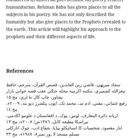
humanitarian. Rehman Baba has given places to all the
subjects in his poetry. He has not only described the
humanity but also give places to the Prophets revealed to
the earth. This article will highlight his approach to the
prophets and their different aspects of life.
References
سجاد ميرټهي، قاضي زېن العابدين، قصص القرآن، مترجم، حافظ
معزالله کشميري، مکتبه اکرميه محله جنګي عقب قصه خواني بازار
پشاور، چاپ کال نۀ لري، مخ ١٥
رفيع عثماني، مفتي، ادم سے محمد تک، ايوب پبلشرز ديو بند، ٢٠٠٩ء،
مخ ١٤
اريانه دائرة المعارف، لومړے ټوک، د افغانستان د علومو اکادمي،
نيراسکا مطبعه کابل، ١٣٨٦ش/ ٢٠٠٧ء، مخ ١٣
ایاز مقصود، شخصیات کا انسائیکلو پیڈیا، شفاع ادب، چوک انارکلی
مسلم مسجد لاہور نمبر٨، ١٩٨٧ء، مخ ٣٣