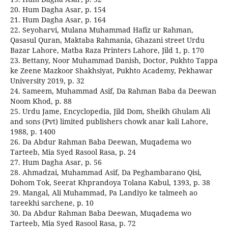
20. Hum Dagha Asar, p. 154
21. Hum Dagha Asar, p. 164
22. Seyoharvi, Mulana Muhammad Hafiz ur Rahman,
Qasasul Quran, Maktaba Rahmania, Ghazani street Urdu
Bazar Lahore, Matba Raza Printers Lahore, Jild 1, p. 170
23. Bettany, Noor Muhammad Danish, Doctor, Pukhto Tappa
ke Zeene Mazkoor Shakhsiyat, Pukhto Academy, Pekhawar
University 2019, p. 32
24. Sameem, Muhammad Asif, Da Rahman Baba da Deewan
Noom Khod, p. 88
25. Urdu Jame, Encyclopedia, Jild Dom, Sheikh Ghulam Ali
and sons (Pvt) limited publishers chowk anar kali Lahore,
1988, p. 1400
26. Da Abdur Rahman Baba Deewan, Muqadema wo
Tarteeb, Mia Syed Rasool Rasa, p. 24
27. Hum Dagha Asar, p. 56
28. Ahmadzai, Muhammad Asif, Da Peghambarano Qisi,
Dohom Tok, Seerat Khprandoya Tolana Kabul, 1393, p. 38
29. Mangal, Ali Muhammad, Pa Landiyo ke talmeeh ao
tareekhi sarchene, p. 10
30. Da Abdur Rahman Baba Deewan, Muqadema wo
Tarteeb, Mia Syed Rasool Rasa, p. 72