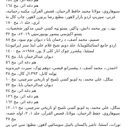
هم دغه اثر، مخ ١٦٤
سيوهاروي، مولانا محمد حافظ الرحمان، قصص القرآن، مکتبه رحمانيه،
غزني، سټريټ اردو بازار لاهور، مطبع رضا پرنټرز لاهور، چاپ کال نۀ
لري، جلد ١، مخ ١٧٠
بېټنے، نور محمد دانش، ډاکټر، پښتو ټپه کښې ځينې مذکور شخصيات،
پښتو اکېډېمي پېښور يونيورسټي ٢٠١٩ء، مخ ٣٢
صميم، محمد آصف، د رحمان بابا د ديوان نوم ښود، مخ ٨٨
اردو جامع انسائیکلوپیڈیا، جلد دویم شیخ غلام علی اینڈ سنز (پرائیوٹ)
لیمیٹیڈ، پبلشرز چوک انار کلی لاہور، ١٩٨٨ء، مخ ١٤٠٠
ديوان عبدالرحمان بابا، مخ ٢٤
هم دغه اثر، مخ ٥٦
احمدزے، محمد آصف، د پېغمبرانو قيصې، دوهم ټوک، سيرت خپرندويه
ټولنه کابل، ١٣٩٣ل کال، مخ ٣٨
منګل، علي محمد، په لنډيو کښې تلميح او تاريخي سرچينې، مخ ١٠
ديوان عبدالرحمان بابا، مخ ٧٢
هم دغه اثر، مخ ٧٤
هم دغه اثر، مخ ١٢٦
هم دغه اثر، مخ ١٦٢
منګل، علي محمد، په لنډيو کښې تلميح او تاريخي سرچينې، مخ ١١، ١٢
سيوهاروي، حفظ الرحمان، مولانا، قصص القرآن، جلد ١، ٢، اوله حصه،
مخ ٣٧
تورات، استثنا، ناشر پاکستان بائېبل سوسائټي لاهور، مطبع: سي جي پي