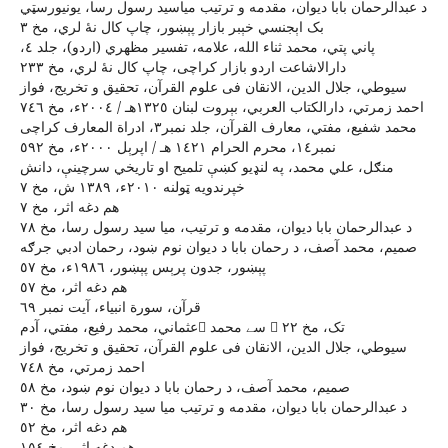
د عبدالرحمان بابا ديوان، مقدمه و ترتيب مياسيد رسول رسا، يونيورسټي
بک اېجنسي خېبر بازار پېښور، چاپ کال نۀ لري، مخ ٣
پاني پتي، محمد ثناء الله، علامه، تفسير مظهري (اردو)، جلد ٤،
دارالاشاعت اردو بازار کراچى، چاپ کال نۀ لري، مخ ٢٣٣
سيوطي، جلال الدين، الانقان فى علوم القرآن، تحقيق و تخريج، فواز
احمد زمرتي، دارالکتاب العربي، بېروت لبنان ١٣٢٥هـ / ٢٠٠٤ء، مخ ٧٤٦
محمد شفيع، مفتي، معارف القرآن، جلد نمبر٣، ادراة المعارف کراچى
نمبر١٤، محرم الحرام ١٤٢١ هـ / اپرېل ٢٠٠٠ء، مخ ٥٩٢
منګل، علي محمد، په لنډيو کښې تلميح او تاريخي سرچينې، دانش
خپرندويه ټولنه ٢٠١٠ء، ١٣٨٩ ش، مخ ٧
هم دغه اثر، مخ ٧
د عبدالرحمان بابا ديوان، مقدمه و ترتيب، ميا سيد رسول رسا، مخ ٧٨
صميم، محمد آصف، د رحمان بابا د ديوان نوم ښود، رحمان ادبي جرګه
پېښور، جدون پرېس پېښور، ١٩٨٦ء، مخ ٥٧
هم دغه اثر، مخ ٥٧
قرآن، سورة انبياء، آيت نمبر ٦٩
عثماني، محمد رفيع، مفتي، آدم سے محمد  تک، مخ ٢٢
سيوطي، جلال الدين، الانقان فى علوم القرآن، تحقيق و تخريج، فواز
احمد زمرتي، مخ ٧٤٨
صميم، محمد آصف، د رحمان بابا د ديوان نوم ښود، مخ ٥٨
د عبدالرحمان بابا ديوان، مقدمه و ترتيب ميا سيد رسول رسا، مخ ٣٠
هم دغه اثر، مخ ٥٢
هم دغه اثر، مخ ١٥٤