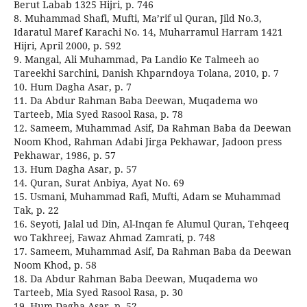
Berut Labab 1325 Hijri, p. 746
8. Muhammad Shafi, Mufti, Ma’rif ul Quran, Jild No.3,
Idaratul Maref Karachi No. 14, Muharramul Harram 1421
Hijri, April 2000, p. 592
9. Mangal, Ali Muhammad, Pa Landio Ke Talmeeh ao
Tareekhi Sarchini, Danish Khparndoya Tolana, 2010, p. 7
10. Hum Dagha Asar, p. 7
11. Da Abdur Rahman Baba Deewan, Muqadema wo
Tarteeb, Mia Syed Rasool Rasa, p. 78
12. Sameem, Muhammad Asif, Da Rahman Baba da Deewan
Noom Khod, Rahman Adabi Jirga Pekhawar, Jadoon press
Pekhawar, 1986, p. 57
13. Hum Dagha Asar, p. 57
14. Quran, Surat Anbiya, Ayat No. 69
15. Usmani, Muhammad Rafi, Mufti, Adam se Muhammad
Tak, p. 22
16. Seyoti, Jalal ud Din, Al-Inqan fe Alumul Quran, Tehqeeq
wo Takhreej, Fawaz Ahmad Zamrati, p. 748
17. Sameem, Muhammad Asif, Da Rahman Baba da Deewan
Noom Khod, p. 58
18. Da Abdur Rahman Baba Deewan, Muqadema wo
Tarteeb, Mia Syed Rasool Rasa, p. 30
19. Hum Dagha Asar, p. 52