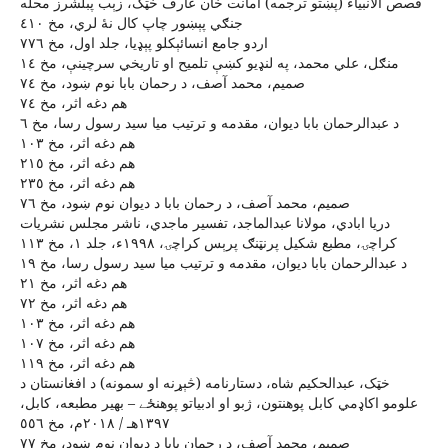
قصص الانبياء (پښتو ترجمه) امانت خان عارف خټک، زېب پبلشرز محله
جنګي پېښور چاپ کال نۀ لري، مخ ٤١٠
اردو جامع انسائېکلو پېډيا، جلد اول، مخ ٧٧٦
منګل، علي محمد، په لنډيو کښې تلميح او تاريخي سرچينې، مخ ١٤
صميم، محمد آصف، د رحمان بابا نوم ښود، مخ ٧٤
هم دغه اثر، مخ ٧٤
د عبدالرحمان بابا ديوان، مقدمه و ترتيب ميا سيد رسول رسا، مخ ٦
هم دغه اثر، مخ ١٠٣
هم دغه اثر، مخ ٢١٥
هم دغه اثر، مخ ٢٣٥
صميم، محمد آصف، د رحمان بابا د ديوان نوم ښود، مخ ٧٦
دريا ابادي، مولانا عبدالماجد، تفسير ماجدي، ناشر مجلس نشريات
کراچۍ، مطبع شکيل پرنټنګ پرېس کراچۍ، ١٩٩٨ء، جلد ١، مخ ١١٣
د عبدالرحمان بابا ديوان، مقدمه و ترتيب ميا سيد رسول رسا، مخ ١٩
هم دغه اثر، مخ ٢١
هم دغه اثر، مخ ٧٢
هم دغه اثر، مخ ١٠٣
هم دغه اثر، مخ ١٠٧
هم دغه اثر، مخ ١١٩
خټک، عبدالحکيم شاه، دستارنامه (څېړنه او سمونه) د افغانستان د
علومو اکاډمي کابل پوهنتون، ژبو او ادبياتو پوهنځے – بهير مطبعه، کابل،
١٣٩٧هـ / ٢٠١٨م، مخ ٥٥٦
صميم، محمد آصف، د رحمان بابا د ديوان نوم ښود، مخ ٧٧