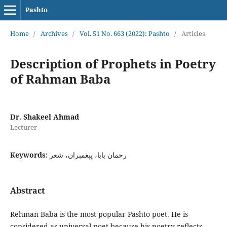
Pashto
Home
/
Archives
/
Vol. 51 No. 663 (2022): Pashto
/
Articles
Description of Prophets in Poetry
of Rahman Baba
Dr. Shakeel Ahmad
Lecturer
Keywords:
رحمان بابا، پېغمبران، شعر
Abstract
Rehman Baba is the most popular Pashto poet. He is
considered as universal poet because his poetry reflects