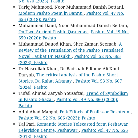
No. 670 (2025): Pashto
Tariq Mahmood, Noor Muhammad Danish Bettani,
Modern Pashto Poem in Bannu
,
Pashto: Vol. 47 No.
656 (2018): Pashto
Muhammad Daud, Noor Muhammad Danish Bettani,
On Two Ancient Pashto Qaseedas
,
Pashto: Vol. 49 No.
659 (2020): Pashto
Muhammad Dauod Khan, Sher Zaman Seemab,
A
Review of the Translation of the Pashto Translated
Novel Taubat-Un-Nasukh
,
Pashto: Vol. 52 No. 665
(2023): Pashto
Dr Nasrullah Khan, Dr Badshah E Rome Ali Khel
Daryab,
The critical analysis of the Pashto Short
Stories, Da Rahat Afsanay
,
Pashto: Vol. 53 No. 667
(2024): Pashto
Tufail Ahmad Zaryab Yousafzai,
Trend of Symbolism
in Pashto Ghazal
,
Pashto: Vol. 49 No. 660 (2020):
Pashto
Adul Ahad Mangal,
Folk Efforts of Professor Reshteen
,
Pashto: Vol. 52 No. 666 (2023): Pashto
Taj Pari,
Romantic Stories Telecasted form Peshawar
Television Centre, Peshawar
,
Pashto: Vol. 47 No. 656
(2018): Pashto