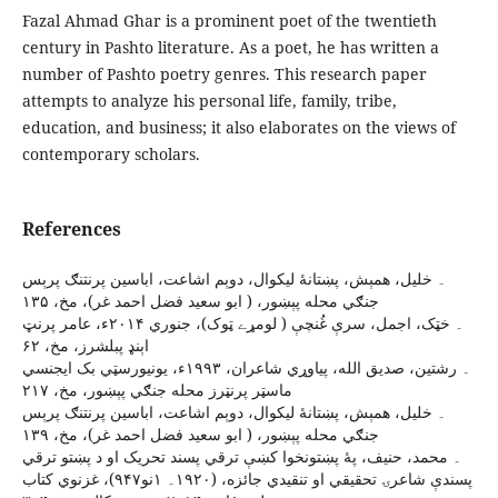
Fazal Ahmad Ghar is a prominent poet of the twentieth
century in Pashto literature. As a poet, he has written a
number of Pashto poetry genres. This research paper
attempts to analyze his personal life, family, tribe,
education, and business; it also elaborates on the views of
contemporary scholars.
References
۔ خليل، همېش، پښتانۀ ليکوال، دوېم اشاعت، اباسين پرنتنګ پرېس
جنګي محله پېښور، ( ابو سعيد فضل احمد غر)، مخ، ۱۳۵
۔ خټک، اجمل، سرې غُنچې ( لومړے ټوک)، جنوري ۲۰۱۴ء، عامر پرنټ
اېنډ پبلشرز، مخ، ۶۲
۔ رشتين، صديق الله، پياوړي شاعران، ۱۹۹۳ء، يونيورسټي بک ايجنسي
ماسټر پرنټرز محله جنګي پېښور، مخ، ۲۱۷
۔ خليل، همېش، پښتانۀ ليکوال، دوېم اشاعت، اباسين پرنتنګ پرېس
جنګي محله پېښور، ( ابو سعيد فضل احمد غر)، مخ، ۱۳۹
۔ محمد، حنيف، پۀ پښتونخوا کښې ترقي پسند تحريک او د پښتو ترقي
پسندې شاعرۍ تحقيقي او تنقيدي جائزه، (۱۹۲۰۔ ۱نو۹۴۷)، غزنوي کتاب