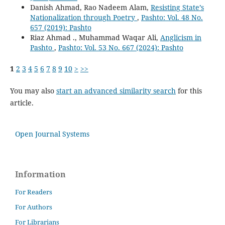
Danish Ahmad, Rao Nadeem Alam,
Resisting State’s
Nationalization through Poetry
,
Pashto: Vol. 48 No.
657 (2019): Pashto
Riaz Ahmad ., Muhammad Waqar Ali,
Anglicism in
Pashto
,
Pashto: Vol. 53 No. 667 (2024): Pashto
1
2
3
4
5
6
7
8
9
10
>
>>
You may also
start an advanced similarity search
for this
article.
Open Journal Systems
Information
For Readers
For Authors
For Librarians