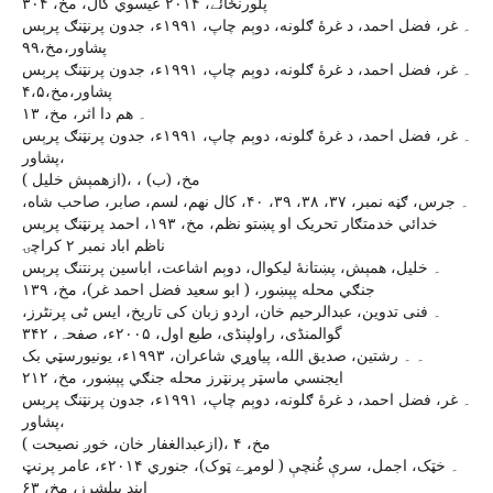
پلورنځائے، ۲۰۱۴ عيسوي کال، مخ، ۳۰۴
۔ غر، فضل احمد، د غرۀ ګلونه، دوېم چاپ، ۱۹۹۱ء، جدون پرنټنګ پرېس
پشاور،مخ،۹۹
۔ غر، فضل احمد، د غرۀ ګلونه، دوېم چاپ، ۱۹۹۱ء، جدون پرنټنګ پرېس
پشاور،مخ،۴،۵
۔ هم دا اثر، مخ، ۱۳
۔ غر، فضل احمد، د غرۀ ګلونه، دوېم چاپ، ۱۹۹۱ء، جدون پرنټنګ پرېس
پشاور،
( ازهمېش خليل)، ، مخ، (ب)
۔ جرس، ګڼه نمبر، ۳۷، ۳۸، ۳۹، ۴۰، کال نهم، لسم، صابر، صاحب شاه،
خدائي خدمتګار تحريک او پښتو نظم، مخ، ۱۹۳، احمد پرنټنګ پرېس
ناظم اباد نمبر ۲ کراچۍ
۔ خليل، همېش، پښتانۀ ليکوال، دوېم اشاعت، اباسين پرنتنګ پرېس
جنګي محله پېښور، ( ابو سعيد فضل احمد غر)، مخ، ۱۳۹
۔ فنی تدوین، عبدالرحیم خان، اردو زبان کی تاریخ، ایس ٹی پرنٹرز،
گوالمنڈی، راولپنڈی، طبع اول، ۲۰۰۵ء، صفحہ، ۳۴۲
۔ ۔ رشتين، صديق الله، پياوړي شاعران، ۱۹۹۳ء، يونيورسټي بک
ايجنسي ماسټر پرنټرز محله جنګي پېښور، مخ، ۲۱۲
۔ غر، فضل احمد، د غرۀ ګلونه، دوېم چاپ، ۱۹۹۱ء، جدون پرنټنګ پرېس
پشاور،
( ازعبدالغفار خان، خوږ نصيحت)، مخ، ۴
۔ خټک، اجمل، سرې غُنچې ( لومړے ټوک)، جنوري ۲۰۱۴ء، عامر پرنټ
اېنډ پبلشرز، مخ، ۶۳